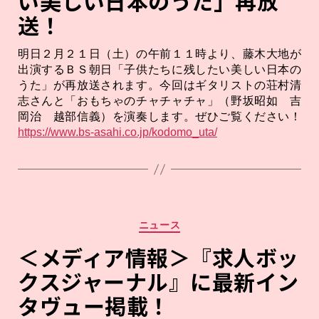
い美しい日本のうた」再放
送！
明日２月２１日（土）の午前１１時より、藤木大地が
出演するＢＳ朝日「子供たちに残したい美しい日本の
うた」が再放送されます。今回はギタリストの荘村清
志さんと「おもちゃのチャチャチャ」（野坂昭如 吉
岡治 越部信義）を演奏します。ぜひご覧ください！
https://www.bs-asahi.co.jp/kodomo_uta/
カ
ニュース
テ
ゴ
＜メディア情報＞『求人ボッ
リ
クスジャーナル』に最新イン
ー
タヴュー掲載！