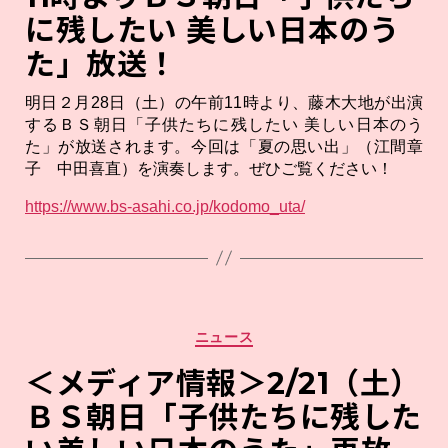
に残したい 美しい日本のう
た」放送！
明日２月28日（土）の午前11時より、藤木大地が出演
するＢＳ朝日「子供たちに残したい 美しい日本のう
た」が放送されます。今回は「夏の思い出」（江間章
子 中田喜直）を演奏します。ぜひご覧ください！
https://www.bs-asahi.co.jp/kodomo_uta/
カ
ニュース
テ
ゴ
＜メディア情報＞2/21（土）
リ
ＢＳ朝日「子供たちに残した
ー