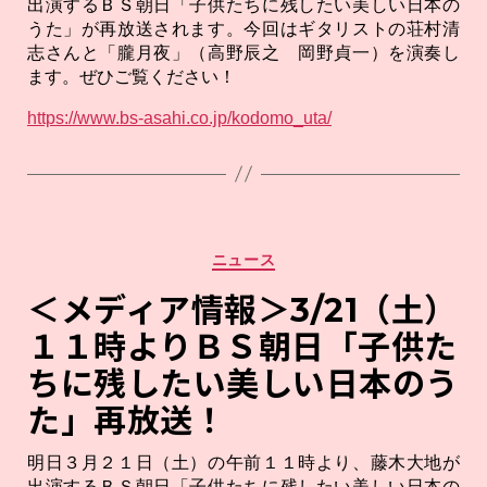
出演するＢＳ朝日「子供たちに残したい美しい日本の
うた」が再放送されます。今回はギタリストの荘村清
志さんと「朧月夜」（高野辰之 岡野貞一）を演奏し
ます。ぜひご覧ください！
https://www.bs-asahi.co.jp/kodomo_uta/
カ
ニュース
テ
ゴ
＜メディア情報＞3/21（土）
リ
１１時よりＢＳ朝日「子供た
ー
ちに残したい美しい日本のう
た」再放送！
明日３月２１日（土）の午前１１時より、藤木大地が
出演するＢＳ朝日「子供たちに残したい美しい日本の