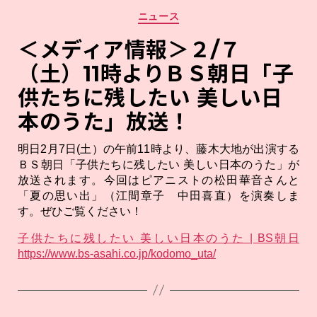
カ
ニュース
テ
ゴ
＜メディア情報＞２/７
リ
（土）11時よりＢＳ朝日「子
ー
供たちに残したい 美しい日
本のうた」放送！
明日2月7日(土）の午前11時より、藤木大地が出演する
ＢＳ朝日「子供たちに残したい 美しい日本のうた」が
放送されます。今回はピアニストの松田華音さんと
「夏の思い出」（江間章子 中田喜直）を演奏しま
す。ぜひご覧ください！
子供たちに残したい 美しい日本のうた | BS朝日
https://www.bs-asahi.co.jp/kodomo_uta/