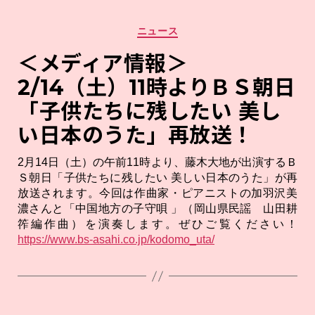
カ
ニュース
テ
ゴ
＜メディア情報＞
リ
2/14（土）11時よりＢＳ朝日
ー
「子供たちに残したい 美し
い日本のうた」再放送！
2月14日（土）の午前11時より、藤木大地が出演するＢ
Ｓ朝日「子供たちに残したい 美しい日本のうた」が再
放送されます。今回は作曲家・ピアニストの加羽沢美
濃さんと「中国地方の子守唄 」（岡山県民謡 山田耕
筰編作曲）を演奏します。ぜひご覧ください！
https://www.bs-asahi.co.jp/kodomo_uta/