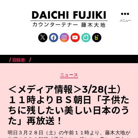
メニュー
藤
木
X
Facebook
Instagram
YouTube
note
fanclub
大
地
|
投稿者:
RieEguchi
DAICHI
FUJIKI
カ
OFFICIAL
ニュース
テ
WEBSITE
ゴ
＜メディア情報＞3/28(土）
リ
１１時よりＢＳ朝日「子供た
ー
ちに残したい美しい日本のう
た」再放送！
明日３月２８日（土）の午前１１時より、藤木大地が