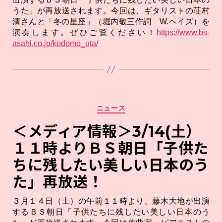
うた」が再放送されます。今回は、ギタリストの荘村
清さんと「冬の星座」（堀内敬三作詞 W.ヘイズ）を
演奏します。ぜひご覧ください！
https://www.bs-
asahi.co.jp/kodomo_uta/
カ
ニュース
テ
ゴ
＜メディア情報＞3/14(土）
リ
１１時よりＢＳ朝日「子供た
ー
ちに残したい美しい日本のう
た」再放送！
３月１４日（土）の午前１１時より、藤木大地が出演
するＢＳ朝日「子供たちに残したい美しい日本のう