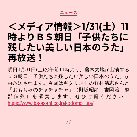
カ
ニュース
テ
ゴ
＜メディア情報＞1/31(土）11
リ
時よりＢＳ朝日「子供たちに
ー
残したい美しい日本のうた」
再放送！
明日1月31日(土)の午前11時より、藤木大地が出演する
ＢＳ朝日「子供たちに残したい美しい日本のうた」が
再放送されます。今回はギタリストの荘村清志さんと
「おもちゃのチャチャチャ」（野坂昭如 吉岡治 越
部信義）を演奏します。ぜひご覧ください！
https://www.bs-asahi.co.jp/kodomo_uta/