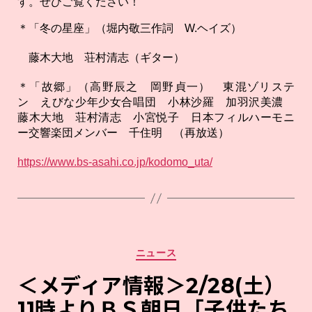
す。ぜひご覧ください！
＊「冬の星座」（堀内敬三作詞 W.ヘイズ）
藤木大地 荘村清志（ギター）
＊「故郷」（高野辰之 岡野貞一） 東混ゾリステ
ン えびな少年少女合唱団 小林沙羅 加羽沢美濃
藤木大地 荘村清志 小宮悦子 日本フィルハーモニ
ー交響楽団メンバー 千住明 （再放送）
https://www.bs-asahi.co.jp/kodomo_uta/
カ
ニュース
テ
ゴ
＜メディア情報＞2/28(土）
リ
11時よりＢＳ朝日「子供たち
ー