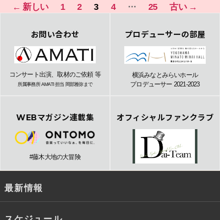
投
…
←
新しい
1
2
3
4
25
古い
→
稿
ナ
お問い合わせ
プロデューサーの部屋
ビ
ゲ
コンサート出演、取材のご依頼 等
横浜みなとみらいホール
ー
プロデューサー 2021-2023
所属事務所 AMATI 担当 岡部雅弥まで
シ
ョ
WEBマガジン連載集
オフィシャルファンクラブ
ン
#藤木大地の大冒険
最新情報
スケジュール