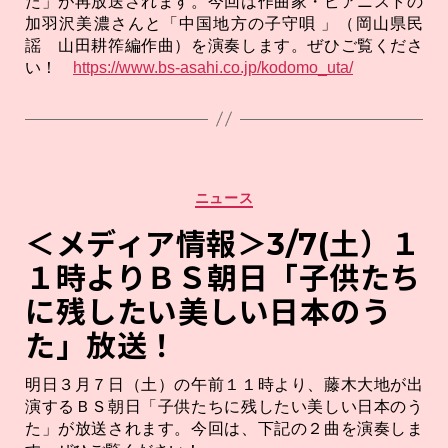
た」が再放送されます。今回は作曲家・ピアニストの
加羽沢美濃さんと「中国地方の子守唄 」（岡山県民
謡 山田耕筰編作曲）を演奏します。ぜひご覧くださ
い！
https://www.bs-asahi.co.jp/kodomo_uta/
カ
ニュース
テ
ゴ
＜メディア情報＞3/7(土）１
リ
１時よりＢＳ朝日「子供たち
ー
に残したい美しい日本のう
た」放送！
明日３月７日（土）の午前１１時より、藤木大地が出
演するＢＳ朝日「子供たちに残したい美しい日本のう
た」が放送されます。今回は、下記の２曲を演奏しま