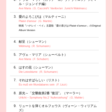
ル・ジュンイチ編）
Ave Maria（G. Caccini/V. Vavilov/arr. Junichi Wakimaru）
愛のよろこびは（マルティーニ）
Plaisir d’amour（G. Martini）
映画『ハナレイ・ベイ』主題歌「愛の喜びは-Plaisir d’amour-」のOriginal
Album Version
献呈（シューマン）
Widmung（R. Schumann）
アヴェ・マリア（シューベルト）
Ave Maria（F. Schubert）
はすの花（シューマン）
Die Lotosblume（R. Schumann）
それはすばらしい（リスト）
Es muß ein Wundabares sein（F. Liszt）
原光～「交響曲第2番 “復活”」（マーラー）
Urlicht – Symphony No.2 “Auferstehung”（G. Mahler）
リュートを弾くオルフェウス（ヴォーン・ウィリアム
ズ）