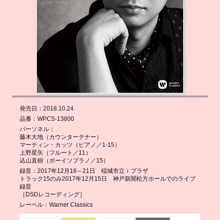
発売日：
2018.10.24
品番：
WPCS-13800
パーソネル：
藤木大地（カウンターテナー）
マーティン・カッツ（ピアノ／1-15）
上野星矢（フルート／11）
込山直樹（ボーイソプラノ／15）
録音：
2017年12月18～21日 稲城市立ｉプラザ
トラック15のみ2017年12月15日 神戸新聞松方ホールでのライブ
録音
［DSDレコーディング］
レーベル：
Warner Classics