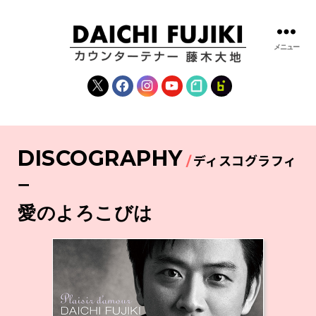
メニュー
藤
木
X
Facebook
Instagram
YouTube
note
fanclub
大
地
|
DAICHI
DISCOGRAPHY
FUJIKI
ディスコグラフィ
OFFICIAL
WEBSITE
ー
愛のよろこびは