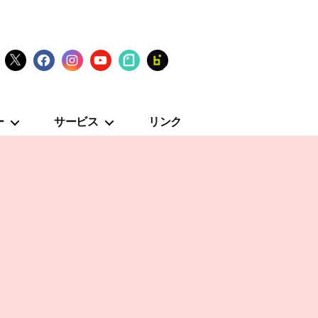
X
Facebook
Instagram
YouTube
note
fanclub
ー
サービス
リンク