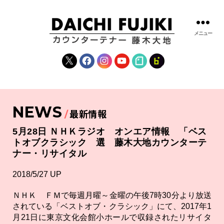
メニュー
藤
木
X
Facebook
Instagram
YouTube
note
fanclub
大
地
|
DAICHI
NEWS
FUJIKI
最新情報
OFFICIAL
WEBSITE
5月28日 ＮＨＫラジオ オンエア情報 「ベス
トオブクラシック 選 藤木大地カウンターテ
ナー・リサイタル
2018/5/27 UP
ＮＨＫ ＦＭで毎週月曜～金曜の午後7時30分より放送
されている「ベストオブ・クラシック」にて、2017年1
月21日に東京文化会館小ホールで収録されたリサイタ