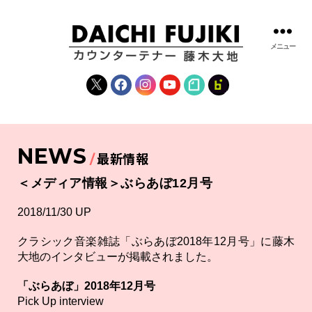
メニュー
藤
木
X
Facebook
Instagram
YouTube
note
fanclub
大
地
|
DAICHI
NEWS
FUJIKI
最新情報
OFFICIAL
WEBSITE
＜メディア情報＞ぶらあぼ12月号
2018/11/30 UP
クラシック音楽雑誌「ぶらあぼ2018年12月号」に藤木
大地のインタビューが掲載されました。
「ぶらあぼ」2018年12月号
Pick Up interview