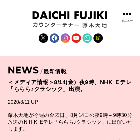
メニュー
藤
木
X
Facebook
Instagram
YouTube
note
fanclub
大
地
|
DAICHI
NEWS
FUJIKI
最新情報
OFFICIAL
WEBSITE
＜メディア情報＞8/14(金）夜9時、NHK Ｅテレ
「ららら♪クラシック」出演。
2020/8/11 UP
藤木大地が今週の金曜日、8月14日の夜9時～9時30分
放送のＮＨＫ Eテレ「ららら♪クラシック」に出演いた
します。