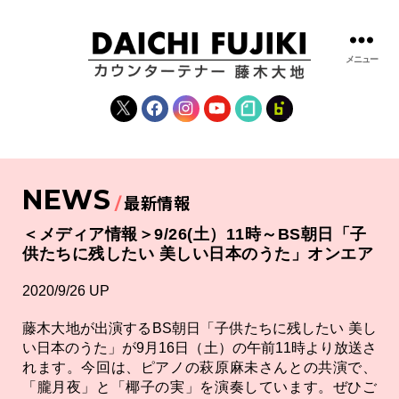
メニュー
藤
木
X
Facebook
Instagram
YouTube
note
fanclub
大
地
|
DAICHI
NEWS
FUJIKI
最新情報
OFFICIAL
WEBSITE
＜メディア情報＞9/26(土）11時～BS朝日「子
供たちに残したい 美しい日本のうた」オンエア
2020/9/26 UP
藤木大地が出演するBS朝日「子供たちに残したい 美し
い日本のうた」が9月16日（土）の午前11時より放送さ
れます。今回は、ピアノの萩原麻未さんとの共演で、
「朧月夜」と「椰子の実」を演奏しています。ぜひご