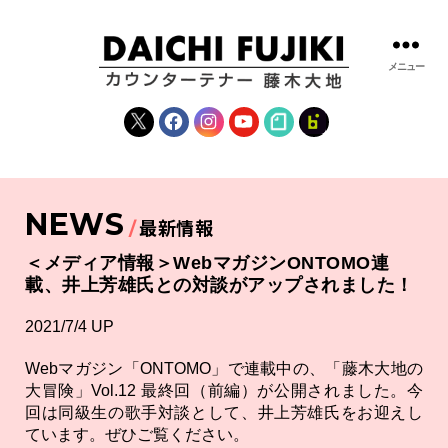
メニュー
藤
木
X
Facebook
Instagram
YouTube
note
fanclub
大
地
|
DAICHI
NEWS
FUJIKI
最新情報
OFFICIAL
WEBSITE
＜メディア情報＞WebマガジンONTOMO連
載、井上芳雄氏との対談がアップされました！
2021/7/4 UP
Webマガジン「ONTOMO」で連載中の、「藤木大地の
大冒険」Vol.12 最終回（前編）が公開されました。今
回は同級生の歌手対談として、井上芳雄氏をお迎えし
ています。ぜひご覧ください。