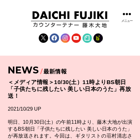
メニュー
藤
木
X
Facebook
Instagram
YouTube
note
fanclub
大
地
|
DAICHI
NEWS
FUJIKI
最新情報
OFFICIAL
WEBSITE
＜メディア情報＞10/30(土）11時よりBS朝日
「子供たちに残したい 美しい日本のうた」再放
送！
2021/10/29 UP
明日、10月30日(土）の午前11時より、藤木大地が出演
するBS朝日「子供たちに残したい 美しい日本のうた」
が再放送されます。今回は、ギタリストの荘村清志さ