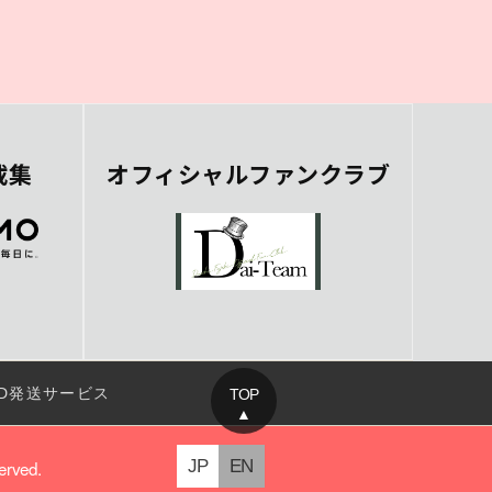
載集
オフィシャルファンクラブ
D発送サービス
TOP
▲
served.
JP
EN