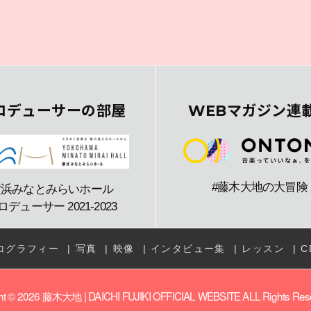
ロデューサーの部屋
WEBマガジン連
#藤木大地の大冒険
横浜みなとみらいホール
ロデューサー 2021-2023
コグラフィー
写真
映像
インタビュー集
レッスン
C
ht © 2026
藤木大地 | DAICHI FUJIKI OFFICIAL WEBSITE
ALL Rights Re