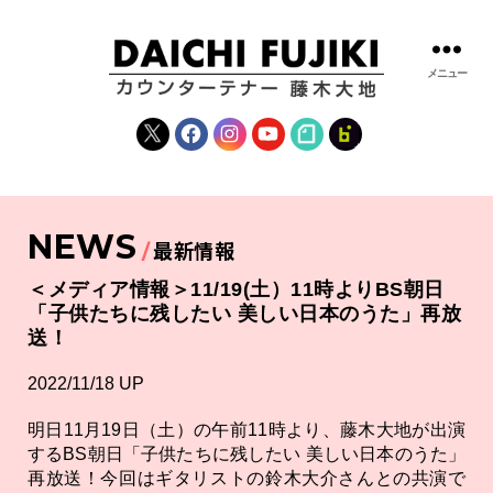
メニュー
藤
木
X
Facebook
Instagram
YouTube
note
fanclub
大
地
|
DAICHI
NEWS
FUJIKI
最新情報
OFFICIAL
WEBSITE
＜メディア情報＞11/19(土）11時よりBS朝日
「子供たちに残したい 美しい日本のうた」再放
送！
2022/11/18 UP
明日11月19日（土）の午前11時より、藤木大地が出演
するBS朝日「子供たちに残したい 美しい日本のうた」
再放送！今回はギタリストの鈴木大介さんとの共演で