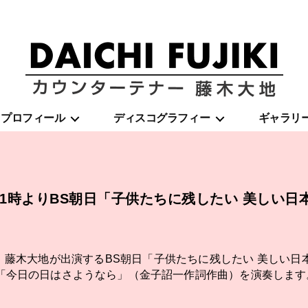
藤
プロフィール
ディスコグラフィー
ギャラリ
木
大
地
|
DAICHI
FUJIKI
）11時よりBS朝日「子供たちに残したい 美しい
OFFICIAL
WEBSITE
り、藤木大地が出演するBS朝日「子供たちに残したい 美しい
「今日の日はさようなら」（金子詔一作詞作曲）を演奏します