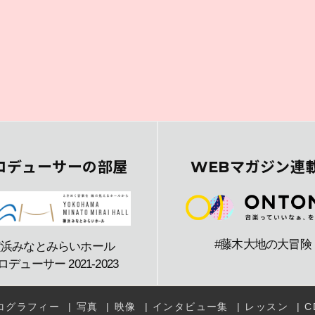
ロデューサーの部屋
WEBマガジン連
#藤木大地の大冒険
横浜みなとみらいホール
ロデューサー 2021-2023
コグラフィー
写真
映像
インタビュー集
レッスン
C