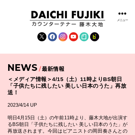
メニュー
藤
木
X
Facebook
Instagram
YouTube
note
fanclub
大
地
|
DAICHI
NEWS
FUJIKI
最新情報
OFFICIAL
WEBSITE
＜メディア情報＞4/15（土）11時よりBS朝日
「子供たちに残したい 美しい日本のうた」再放
送！
2023/4/14 UP
明日4月15日（土）の午前11時より、藤木大地が出演す
るBS朝日「子供たちに残したい 美しい日本のうた」が
再放送されます。今回はピアニストの岡田奏さんとの