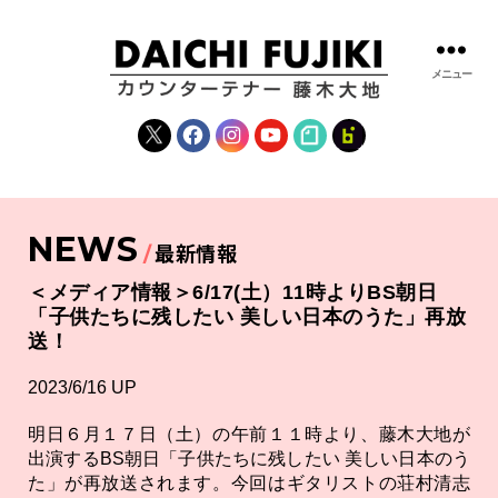
メニュー
藤
木
X
Facebook
Instagram
YouTube
note
fanclub
大
地
|
DAICHI
NEWS
FUJIKI
最新情報
OFFICIAL
WEBSITE
＜メディア情報＞6/17(土）11時よりBS朝日
「子供たちに残したい 美しい日本のうた」再放
送！
2023/6/16 UP
明日６月１７日（土）の午前１１時より、藤木大地が
出演するBS朝日「子供たちに残したい 美しい日本のう
た」が再放送されます。今回はギタリストの荘村清志