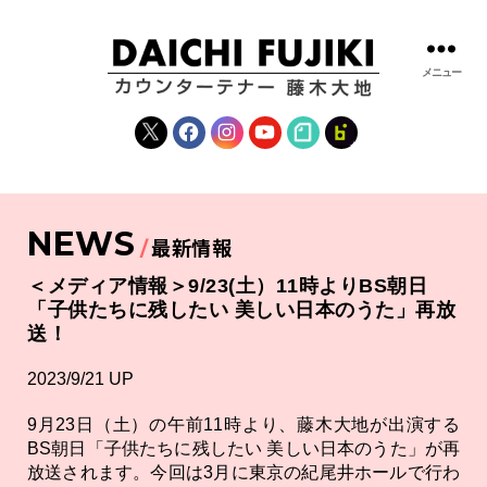
メニュー
藤
木
X
Facebook
Instagram
YouTube
note
fanclub
大
地
|
DAICHI
NEWS
FUJIKI
最新情報
OFFICIAL
WEBSITE
＜メディア情報＞9/23(土）11時よりBS朝日
「子供たちに残したい 美しい日本のうた」再放
送！
2023/9/21 UP
9月23日（土）の午前11時より、藤木大地が出演する
BS朝日「子供たちに残したい 美しい日本のうた」が再
放送されます。今回は3月に東京の紀尾井ホールで行わ