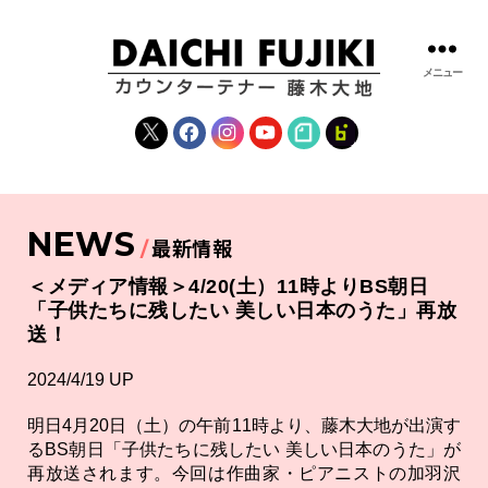
メニュー
藤
木
X
Facebook
Instagram
YouTube
note
fanclub
大
地
|
DAICHI
NEWS
FUJIKI
最新情報
OFFICIAL
WEBSITE
＜メディア情報＞4/20(土）11時よりBS朝日
「子供たちに残したい 美しい日本のうた」再放
送！
2024/4/19 UP
明日4月20日（土）の午前11時より、藤木大地が出演す
るBS朝日「子供たちに残したい 美しい日本のうた」が
再放送されます。今回は作曲家・ピアニストの加羽沢