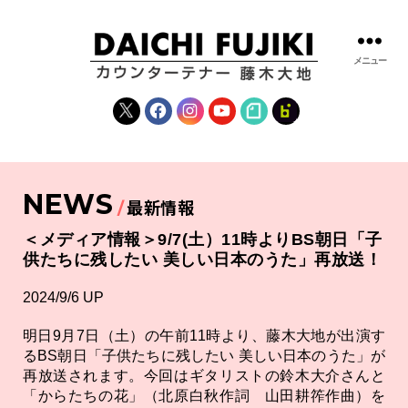
メニュー
藤
木
X
Facebook
Instagram
YouTube
note
fanclub
大
地
|
DAICHI
NEWS
FUJIKI
最新情報
OFFICIAL
WEBSITE
＜メディア情報＞9/7(土）11時よりBS朝日「子
供たちに残したい 美しい日本のうた」再放送！
2024/9/6 UP
明日9月7日（土）の午前11時より、藤木大地が出演す
るBS朝日「子供たちに残したい 美しい日本のうた」が
再放送されます。今回はギタリストの鈴木大介さんと
「からたちの花」（北原白秋作詞 山田耕筰作曲）を