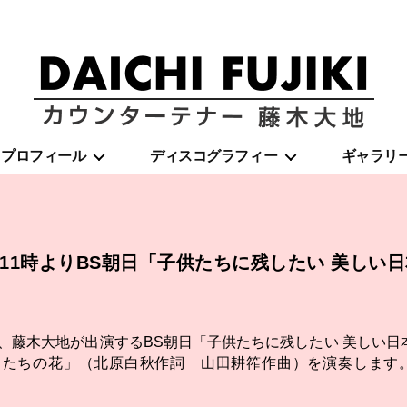
藤
プロフィール
ディスコグラフィー
ギャラリ
木
大
地
|
DAICHI
FUJIKI
土）11時よりBS朝日「子供たちに残したい 美しい
OFFICIAL
WEBSITE
より、藤木大地が出演するBS朝日「子供たちに残したい 美しい
らたちの花」（北原白秋作詞 山田耕筰作曲）を演奏します