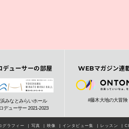
ロデューサーの部屋
WEBマガジン連
#藤木大地の大冒険
横浜みなとみらいホール
ロデューサー 2021-2023
コグラフィー
写真
映像
インタビュー集
レッスン
C