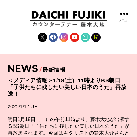
メニュー
藤
木
X
Facebook
Instagram
YouTube
note
fanclub
大
地
|
DAICHI
NEWS
FUJIKI
最新情報
OFFICIAL
WEBSITE
＜メディア情報＞1/18(土）11時よりBS朝日
「子供たちに残したい美しい日本のうた」再放
送！
2025/1/17 UP
明日1月18日（土）の午前11時より、藤木大地が出演す
るBS朝日「子供たちに残したい美しい日本のうた」が
再放送されます。今回はギタリストの鈴木大介さんと