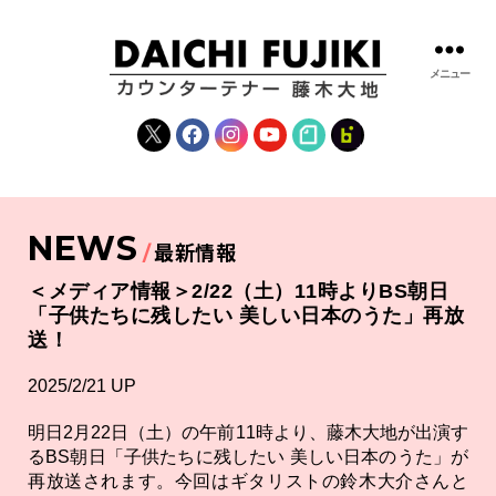
メニュー
藤
木
X
Facebook
Instagram
YouTube
note
fanclub
大
地
|
DAICHI
NEWS
FUJIKI
最新情報
OFFICIAL
WEBSITE
＜メディア情報＞2/22（土）11時よりBS朝日
「子供たちに残したい 美しい日本のうた」再放
送！
2025/2/21 UP
明日2月22日（土）の午前11時より、藤木大地が出演す
るBS朝日「子供たちに残したい 美しい日本のうた」が
再放送されます。今回はギタリストの鈴木大介さんと