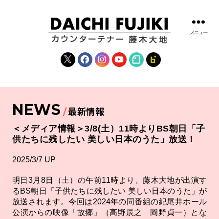
メニュー
藤
木
X
Facebook
Instagram
YouTube
note
fanclub
大
地
|
DAICHI
NEWS
FUJIKI
最新情報
OFFICIAL
WEBSITE
＜メディア情報＞3/8(土）11時よりBS朝日「子
供たちに残したい 美しい日本のうた」放送！
2025/3/7 UP
明日3月8日（土）の午前11時より、藤木大地が出演す
るBS朝日「子供たちに残したい 美しい日本のうた」が
放送されます。今回は2024年の同番組の紀尾井ホール
公演からの映像「故郷」（高野辰之 岡野貞一）とな