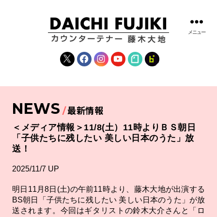
メニュー
藤
木
X
Facebook
Instagram
YouTube
note
fanclub
大
地
|
DAICHI
NEWS
FUJIKI
最新情報
OFFICIAL
WEBSITE
＜メディア情報＞11/8(土）11時よりＢＳ朝日
「子供たちに残したい 美しい日本のうた」放
送！
2025/11/7 UP
明日11月8日(土)の午前11時より、藤木大地が出演する
BS朝日「子供たちに残したい 美しい日本のうた」が放
送されます。今回はギタリストの鈴木大介さんと「ロ