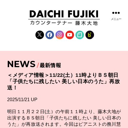
メニュー
藤
木
X
Facebook
Instagram
YouTube
note
fanclub
大
地
|
DAICHI
NEWS
FUJIKI
最新情報
OFFICIAL
WEBSITE
＜メディア情報＞11/22(土）11時よりＢＳ朝日
「子供たちに残したい 美しい日本のうた」再放
送！
2025/11/21 UP
明日１１月２２日(土）の午前１１時より、藤木大地が
出演するＢＳ朝日「子供たちに残したい 美しい日本の
うた」が再放送されます。今回はピアニストの務川慧