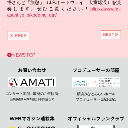
悟さんと「旅愁」（J.P.オードウェイ 犬童球渓）を演
奏します。ぜひご覧ください！
https://www.bs-
asahi.co.jp/kodomo_uta/
NEXT
PREV
NEWS TOP
お問い合わせ
プロデューサーの部屋
コンサート出演、取材のご依頼 等
横浜みなとみらいホール
プロデューサー 2021-2023
所属事務所 AMATI 担当 岡部雅弥まで
WEBマガジン連載集
オフィシャルファンクラブ