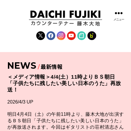
メニュー
藤
木
X
Facebook
Instagram
YouTube
note
fanclub
大
地
|
DAICHI
NEWS
FUJIKI
最新情報
OFFICIAL
WEBSITE
＜メディア情報＞4/4(土）11時よりＢＳ朝日
「子供たちに残したい美しい日本のうた」再放
送！
2026/4/3 UP
明日4月4日（土）の午前11時より、藤木大地が出演す
るＢＳ朝日「子供たちに残したい美しい日本のうた」
が再放送されます。今回はギタリストの荘村清志さん