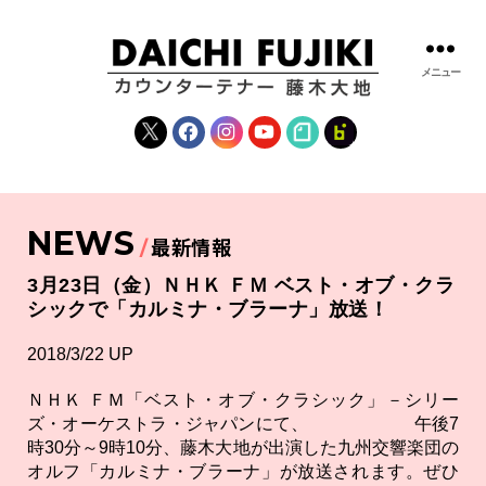
メニュー
藤
木
X
Facebook
Instagram
YouTube
note
fanclub
大
地
|
DAICHI
NEWS
FUJIKI
最新情報
OFFICIAL
WEBSITE
3月23日（金）ＮＨＫ ＦＭ ベスト・オブ・クラ
シックで「カルミナ・ブラーナ」放送！
2018/3/22 UP
ＮＨＫ ＦＭ「ベスト・オブ・クラシック」－シリー
ズ・オーケストラ・ジャパンにて、 午後7
時30分～9時10分、藤木大地が出演した九州交響楽団の
オルフ「カルミナ・ブラーナ」が放送されます。ぜひ