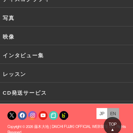
写真
映像
インタビュー集
レッスン
CD発送サービス
JP
EN
X
Facebook
Instagram
YouTube
note
fanclub
TOP
Copyright © 2026
藤木大地 | DAICHI FUJIKI OFFICIAL WEBSITE
ALL Rights
▲
Reserved.