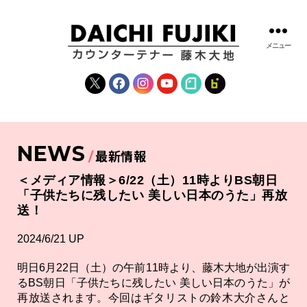
メニュー
藤
木
X
Facebook
Instagram
YouTube
note
fanclub
大
地
|
DAICHI
NEWS
FUJIKI
最新情報
OFFICIAL
WEBSITE
＜メディア情報＞6/22（土）11時よりBS朝日
「子供たちに残したい 美しい日本のうた」再放
送！
2024/6/21 UP
明日6月22日（土）の午前11時より、藤木大地が出演す
るBS朝日「子供たちに残したい 美しい日本のうた」が
再放送されます。今回はギタリストの鈴木大介さんと