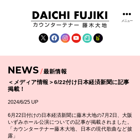
メニュー
藤
木
X
Facebook
Instagram
YouTube
note
fanclub
大
地
|
DAICHI
NEWS
FUJIKI
最新情報
OFFICIAL
WEBSITE
＜メディア情報＞6/22付け日本経済新聞に記事
掲載！
2024/6/25 UP
6月22日付けの日本経済新聞に藤木大地の7月2日、大阪
いずみホール公演についての記事が掲載されました。
「カウンターテナー藤木大地、日本の現代歌曲など披
露」