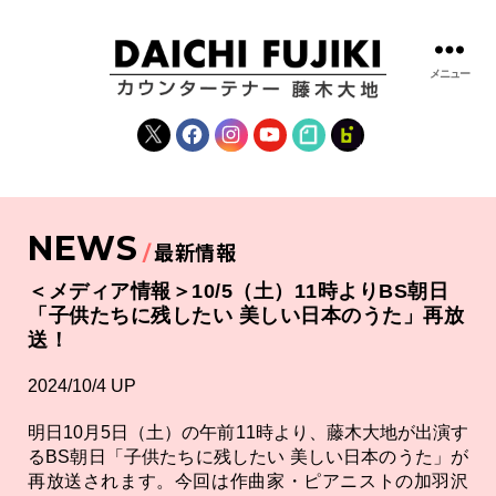
メニュー
藤
木
X
Facebook
Instagram
YouTube
note
fanclub
大
地
|
DAICHI
NEWS
FUJIKI
最新情報
OFFICIAL
WEBSITE
＜メディア情報＞10/5（土）11時よりBS朝日
「子供たちに残したい 美しい日本のうた」再放
送！
2024/10/4 UP
明日10月5日（土）の午前11時より、藤木大地が出演す
るBS朝日「子供たちに残したい 美しい日本のうた」が
再放送されます。今回は作曲家・ピアニストの加羽沢