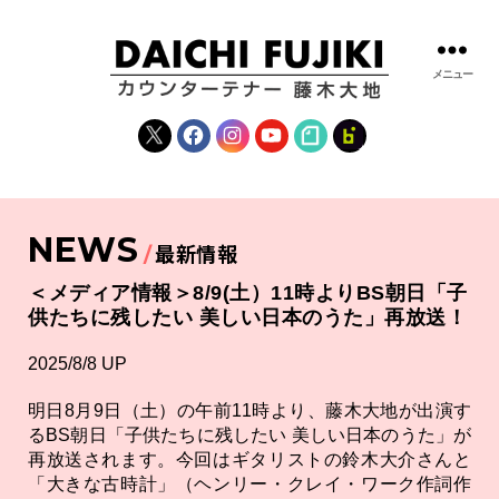
メニュー
藤
木
X
Facebook
Instagram
YouTube
note
fanclub
大
地
|
DAICHI
NEWS
FUJIKI
最新情報
OFFICIAL
WEBSITE
＜メディア情報＞8/9(土）11時よりBS朝日「子
供たちに残したい 美しい日本のうた」再放送！
2025/8/8 UP
明日8月9日（土）の午前11時より、藤木大地が出演す
るBS朝日「子供たちに残したい 美しい日本のうた」が
再放送されます。今回はギタリストの鈴木大介さんと
「大きな古時計」（ヘンリー・クレイ・ワーク作詞作