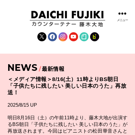
メニュー
藤
木
X
Facebook
Instagram
YouTube
note
fanclub
大
地
|
DAICHI
NEWS
FUJIKI
最新情報
OFFICIAL
WEBSITE
＜メディア情報＞8/16(土）11時よりBS朝日
「子供たちに残したい 美しい日本のうた」再放
送！
2025/8/15 UP
明日8月16日（土）の午前11時より、藤木大地が出演す
るBS朝日「子供たちに残したい 美しい日本のうた」が
再放送されます。今回はピアニストの松田華音さんと