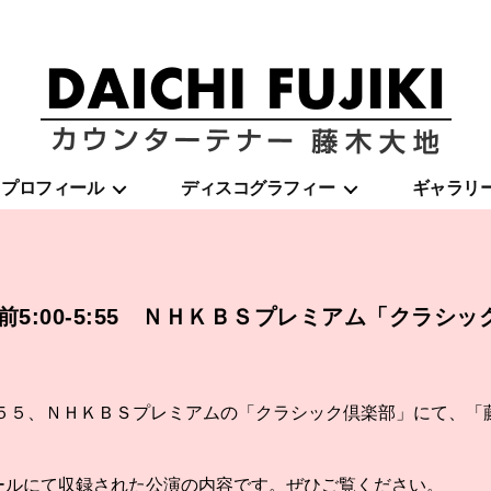
藤
プロフィール
ディスコグラフィー
ギャラリ
木
大
地
|
DAICHI
FUJIKI
午前5:00-5:55 ＮＨＫＢＳプレミアム「クラシ
OFFICIAL
WEBSITE
：５５、ＮＨＫＢＳプレミアムの「クラシック倶楽部」にて、「
小ホールにて収録された公演の内容です。ぜひご覧ください。