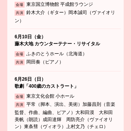
東京国立博物館 平成館ラウンジ
会場
鈴木大介（ギター）岡本誠司（ヴァイオリ
共演
ン）
6月10日（金）
藤木大地 カウンターテナー・リサイタル
ふきのとうホール（北海道）
会場
岡田奏（ピアノ）
共演
6月26日（日）
歌劇「400歳のカストラート」
東京文化会館 小ホール
会場
平常（脚本、演出、美術）加藤昌則（音楽
共演
監督、作曲、編曲、ピアノ）大和田漠 大和田
美帆（朗読）成田達輝 周防亮介（ヴァイオリ
ン）東条彗（ヴィオラ）上村文乃（チェロ）