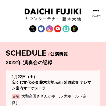
メニュー
藤
木
X
Facebook
Instagram
YouTube
note
fanclub
大
地
|
DAICHI
SCHEDULE
FUJIKI
公演情報
OFFICIAL
WEBSITE
2022年 演奏会の記録
1月22日（土）
宝くじ文化公演 藤木大地 with 延原武春 テレマ
ン室内オーケストラ
大和高田さざんかホール 大ホール（奈
会場
良）