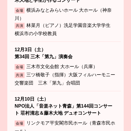
木大地と学生が作るコンサート
横浜みなとみらいホール 大ホール（神奈
会場
川）
林菜月（ピアノ）洗足学園音楽大学学生
共演
横浜市の小学校教員
12月3日（土）
第34回 三木「第九」演奏会
三木市文化会館 大ホール（兵庫）
会場
三ツ橋敬子（指揮）大阪フィルハーモニー
共演
交響楽団 三木「第九」合唱団
12月10日（土）
NPO法人「音楽ネット青森」第144回コンサー
ト 荘村清志＆藤木大地 デュオコンサート
リンクモア平安閣市民ホール（青森市民ホ
会場