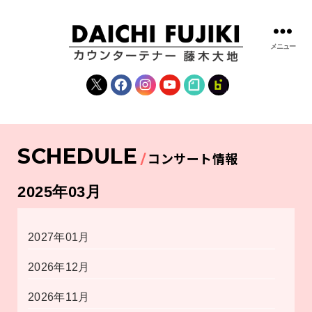
メニュー
藤
木
X
Facebook
Instagram
YouTube
note
fanclub
大
地
|
DAICHI
SCHEDULE
FUJIKI
コンサート情報
OFFICIAL
WEBSITE
2025年03月
2027年01月
2026年12月
2026年11月