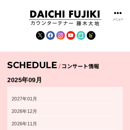
メニュー
藤
木
X
Facebook
Instagram
YouTube
note
fanclub
大
地
|
DAICHI
SCHEDULE
FUJIKI
コンサート情報
OFFICIAL
WEBSITE
2025年09月
2027年01月
2026年12月
2026年11月