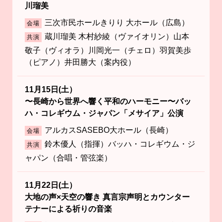
川瑠美
三次市民ホールきりり 大ホール（広島）
会場
蔵川瑠美 木村紗綾（ヴァイオリン）山本
共演
敬子（ヴィオラ）川岡光一（チェロ）羽賀美歩
（ピアノ）井田勝大（案内役）
11月15日(土）
〜長崎から世界へ響く平和のハーモニー〜バッ
ハ・コレギウム・ジャパン「メサイア」公演
アルカスSASEBO大ホール（長崎）
会場
鈴木優人（指揮）バッハ・コレギウム・ジ
共演
ャパン（合唱・管弦楽）
11月22日(土）
大地の声×天空の響き 真言宗声明とカウンター
テナーによる祈りの音楽