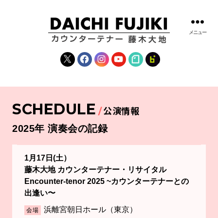
メニュー
藤
木
X
Facebook
Instagram
YouTube
note
fanclub
大
地
|
DAICHI
SCHEDULE
FUJIKI
公演情報
OFFICIAL
WEBSITE
2025年 演奏会の記録
1月17日(土）
藤木大地 カウンターテナー・リサイタル
Encounter-tenor 2025 ~カウンターテナーとの
出逢い〜
浜離宮朝日ホール（東京）
会場