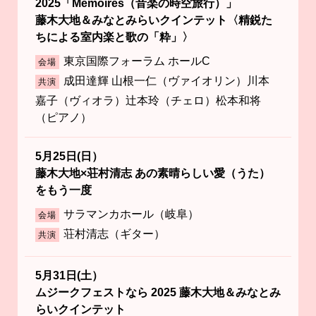
2025「Mémoires（音楽の時空旅行）」
藤木大地＆みなとみらいクインテット〈精鋭た
ちによる室内楽と歌の「粋」〉
東京国際フォーラム ホールC
会場
成田達輝 山根一仁（ヴァイオリン）川本
共演
嘉子（ヴィオラ）辻本玲（チェロ）松本和将
（ピアノ）
5月25日(日）
藤木大地×荘村清志 あの素晴らしい愛（うた）
をもう一度
サラマンカホール（岐阜）
会場
荘村清志（ギター）
共演
5月31日(土）
ムジークフェストなら 2025 藤木大地＆みなとみ
らいクインテット