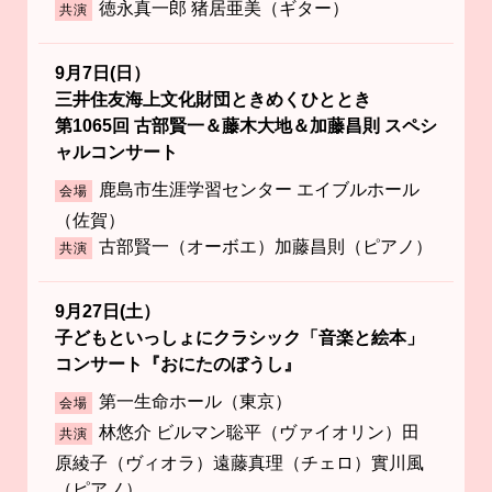
徳永真一郎 猪居亜美（ギター）
共演
9月7日(日）
三井住友海上文化財団ときめくひととき
第1065回 古部賢一＆藤木大地＆加藤昌則 スペシ
ャルコンサート
鹿島市生涯学習センター エイブルホール
会場
（佐賀）
古部賢一（オーボエ）加藤昌則（ピアノ）
共演
9月27日(土）
子どもといっしょにクラシック「音楽と絵本」
コンサート『おにたのぼうし』
第一生命ホール（東京）
会場
林悠介 ビルマン聡平（ヴァイオリン）田
共演
原綾子（ヴィオラ）遠藤真理（チェロ）實川風
（ピアノ）