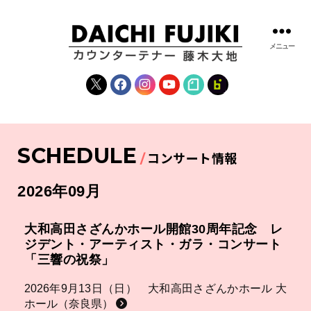
メニュー
藤
木
X
Facebook
Instagram
YouTube
note
fanclub
大
地
|
DAICHI
SCHEDULE
FUJIKI
コンサート情報
OFFICIAL
WEBSITE
2026年09月
大和高田さざんかホール開館30周年記念 レ
ジデント・アーティスト・ガラ・コンサート
「三響の祝祭」
2026年9月13日（日） 大和高田さざんかホール 大
ホール（奈良県）