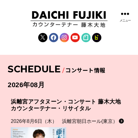
メニュー
藤
木
X
Facebook
Instagram
YouTube
note
fanclub
大
地
|
DAICHI
SCHEDULE
FUJIKI
コンサート情報
OFFICIAL
WEBSITE
2026年08月
浜離宮アフタヌーン・コンサート 藤木大地
カウンターテナー・リサイタル
2026年8月6日（木） 浜離宮朝日ホール(東京）