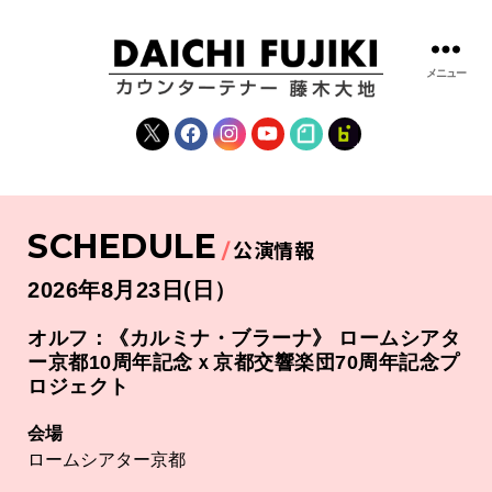
メニュー
藤
木
X
Facebook
Instagram
YouTube
note
fanclub
大
地
|
DAICHI
SCHEDULE
FUJIKI
公演情報
OFFICIAL
WEBSITE
2026年8月23日(日）
オルフ：《カルミナ・ブラーナ》 ロームシアタ
ー京都10周年記念ｘ京都交響楽団70周年記念プ
ロジェクト
会場
ロームシアター京都