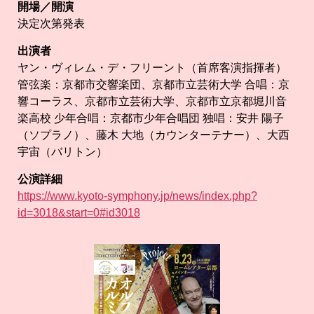
開場／開演
決定次第発表
出演者
ヤン・ヴィレム・デ・フリーント（首席客演指揮者）
管弦楽：京都市交響楽団、京都市立芸術大学 合唱：京
響コーラス、京都市立芸術大学、京都市立京都堀川音
楽高校 少年合唱：京都市少年合唱団 独唱：安井 陽子
（ソプラノ）、藤木 大地（カウンターテナー）、大西
宇宙（バリトン）
公演詳細
https://www.kyoto-symphony.jp/news/index.php?
id=3018&start=0#id3018