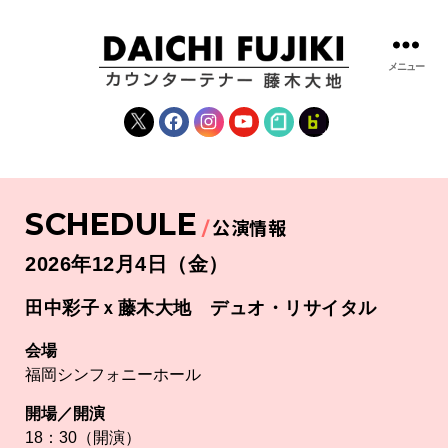
メニュー
藤
木
X
Facebook
Instagram
YouTube
note
fanclub
大
地
|
DAICHI
SCHEDULE
FUJIKI
公演情報
OFFICIAL
WEBSITE
2026年12月4日（金）
田中彩子ｘ藤木大地 デュオ・リサイタル
会場
福岡シンフォニーホール
開場／開演
18：30（開演）