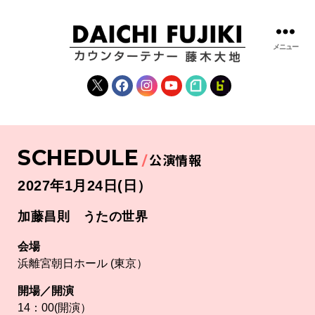
メニュー
藤
木
X
Facebook
Instagram
YouTube
note
fanclub
大
地
|
DAICHI
SCHEDULE
FUJIKI
公演情報
OFFICIAL
WEBSITE
2027年1月24日(日）
加藤昌則 うたの世界
会場
浜離宮朝日ホール (東京）
開場／開演
14：00(開演）